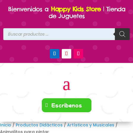
Bienvenidos a
Happy Kids Store
| Tienda
de Juguetes
Búsqueda
de
productos
Escríbenos
Inicio
/
Productos Didácticos
/
Artísticos y Musicales
/
Animalitos para pintar