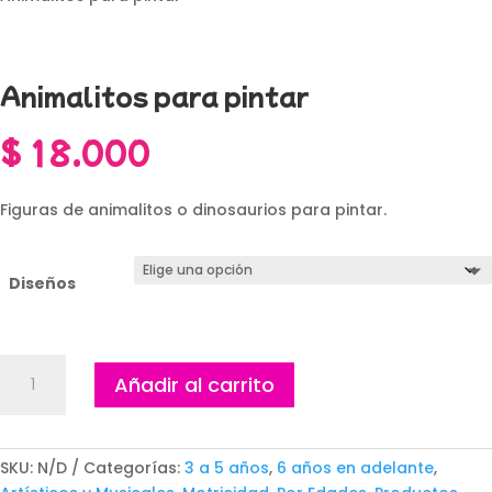
Animalitos para pintar
$
18.000
Figuras de animalitos o dinosaurios para pintar.
Diseños
Animalitos
Añadir al carrito
para
pintar
cantidad
SKU:
N/D
Categorías:
3 a 5 años
,
6 años en adelante
,