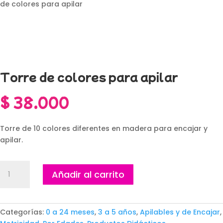
de colores para apilar
Torre de colores para apilar
$
38.000
Torre de 10 colores diferentes en madera para encajar y
apilar.
Torre
Añadir al carrito
de
colores
para
apilar
Categorías:
0 a 24 meses
,
3 a 5 años
,
Apilables y de Encajar
,