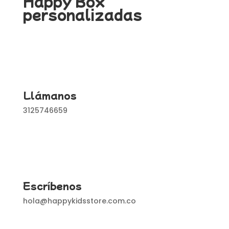
Happy Box
personalizadas
Llámanos
3125746659
Escríbenos
hola@happykidsstore.com.co