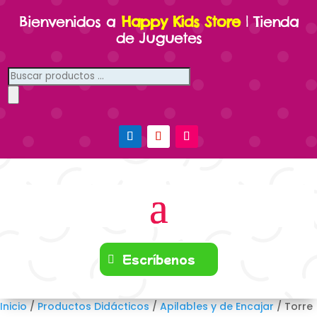
Bienvenidos a
Happy Kids Store
| Tienda
de Juguetes
Búsqueda
de
productos
Escríbenos
Inicio
/
Productos Didácticos
/
Apilables y de Encajar
/ Torre