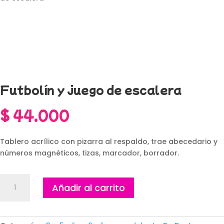
Futbolín y juego de escalera
$
44.000
Tablero acrílico con pizarra al respaldo, trae abecedario y
números magnéticos, tizas, marcador, borrador.
Futbolín
Añadir al carrito
y
juego
de