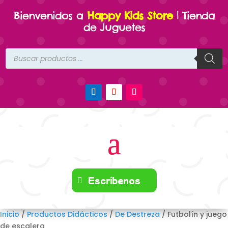
Bienvenidos a
Happy Kids Store
| Tienda
de Juguetes
Búsqueda
de
productos
Escríbenos
Inicio
/
Productos Didácticos
/
De Destreza
/ Futbolín y juego
de escalera