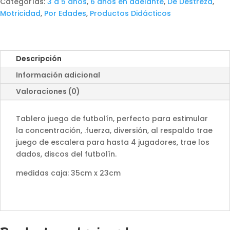
escalera
Categorías:
3 a 5 años
,
6 años en adelante
,
De Destreza
,
cantidad
Motricidad
,
Por Edades
,
Productos Didácticos
Descripción
Información adicional
Valoraciones (0)
Tablero juego de futbolín, perfecto para estimular
la concentración, .fuerza, diversión, al respaldo trae
juego de escalera para hasta 4 jugadores, trae los
dados, discos del futbolín.
medidas caja: 35cm x 23cm