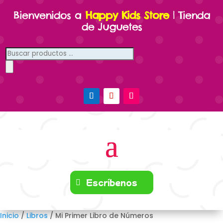
Bienvenidos a
Happy Kids Store
| Tienda
de Juguetes
Búsqueda
de
productos
Escríbenos
Inicio
/
Libros
/ Mi Primer Libro de Números