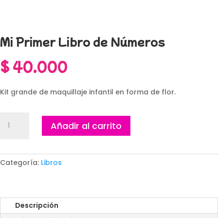
Mi Primer Libro de Números
$
40.000
Kit grande de maquillaje infantil en forma de flor.
Mi
Añadir al carrito
Primer
Libro
de
Números
Categoría:
Libros
cantidad
Descripción