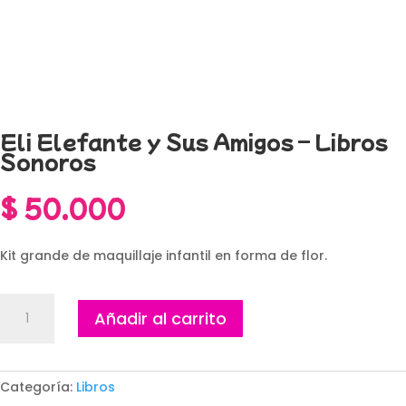
Eli Elefante y Sus Amigos – Libros
Sonoros
$
50.000
Kit grande de maquillaje infantil en forma de flor.
Eli
Añadir al carrito
Elefante
y
Sus
Amigos
Categoría:
Libros