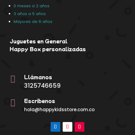
0 meses a 2 años
3 años a 5 años
Mayores de 6 años
Juguetes en General
Happy Box personalizadas
Llámanos

3125746659
Escríbenos

hola@happykidsstore.com.co