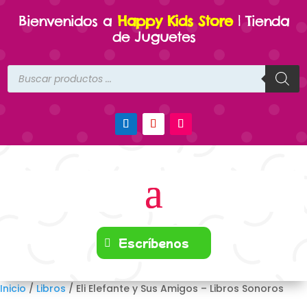
Bienvenidos a
Happy Kids Store
| Tienda
de Juguetes
Búsqueda
de
productos
Escríbenos
Inicio
/
Libros
/ Eli Elefante y Sus Amigos – Libros Sonoros