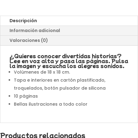
–
Libros
Sonoros
Descripción
cantidad
Información adicional
Valoraciones (0)
¿Quieres conocer divertidas historias?
Lee en voz alta y pasa las páginas. Pulsa
la imagen y escucha los alegres sonidos.
Volúmenes de 18 x 18 cm.
Tapa e interiores en cartón plastificado,
troquelados, botón pulsador de silicona
10 páginas
Bellas ilustraciones a todo color
Productos relacionados