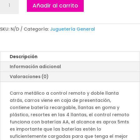
Carro
Añadir al carrito
metálico
a
Control
Remoto
SKU:
N/D
Categoría:
Juguetería General
cantidad
Descripción
Información adicional
Valoraciones (0)
Carro metálico a control remoto y doble llanta
atrás, carros viene en caja de presentación,
contiene batería recargable, llantas en goma y
plástico, resortes en las 4 llantas, el control remoto
funciona con baterías AA, el alcance es aprox 5mts
es importante que las baterías estén lo
suficientemente cargadas para que tenga el mejor