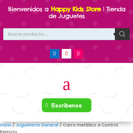
Bienvenidos a
Happy Kids Store
| Tienda
de Juguetes
Búsqueda
de
productos
Escríbenos
Inicio
/
Juguetería General
/ Carro metálico a Control
Remoto