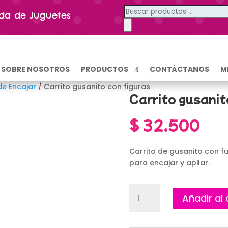
Búsqueda
nda de Juguetes
de
productos
SOBRE NOSOTROS
PRODUCTOS
CONTÁCTANOS
M
de Encajar
/ Carrito gusanito con figuras
Carrito gusanit
$
32.500
Carrito de gusanito con f
para encajar y apilar.
Carrito
Añadir al 
gusanito
con
figuras