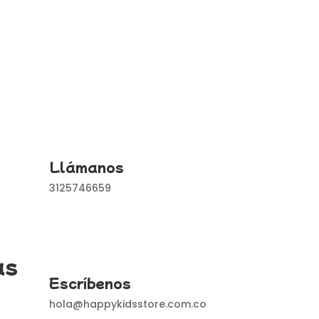
Llámanos
3125746659
as
Escríbenos
hola@happykidsstore.com.co