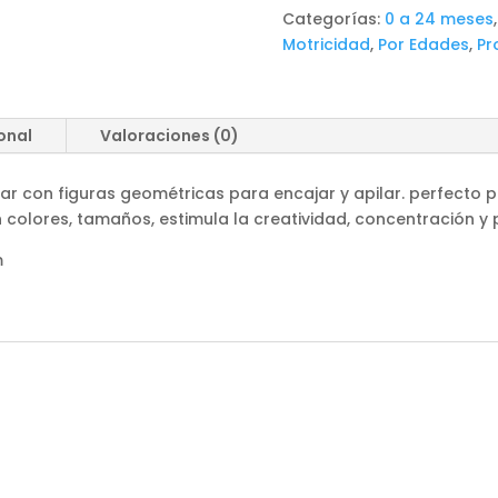
cantidad
Categorías:
0 a 24 meses
Motricidad
,
Por Edades
,
Pr
onal
Valoraciones (0)
ar con figuras geométricas para encajar y apilar. perfecto p
ón colores, tamaños, estimula la creatividad, concentración y
m