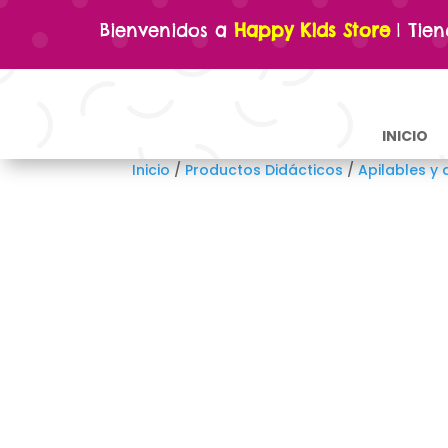
Bienvenidos a
Happy Kids Store
| Tie
INICIO
Inicio
/
Productos Didácticos
/
Apilables y 