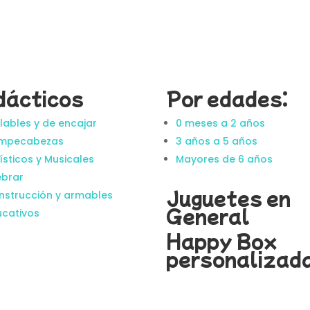
dácticos
Por edades:
ilables y de encajar
0 meses a 2 años
mpecabezas
3 años a 5 años
ísticos y Musicales
Mayores de 6 años
ebrar
Juguetes en
nstrucción y armables
General
ucativos
Happy Box
personalizad